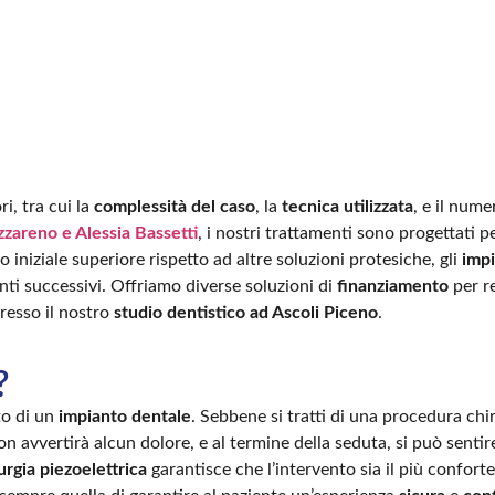
ri, tra cui la
complessità del caso
, la
tecnica utilizzata
, e il nume
zareno e Alessia Bassetti
, i nostri trattamenti sono progettati p
iniziale superiore rispetto ad altre soluzioni protesiche, gli
impi
enti successivi. Offriamo diverse soluzioni di
finanziamento
per re
resso il nostro
studio dentistico ad Ascoli Piceno
.
?
to di un
impianto dentale
. Sebbene si tratti di una procedura chir
non avvertirà alcun dolore, e al termine della seduta, si può senti
urgia piezoelettrica
garantisce che l’intervento sia il più confort