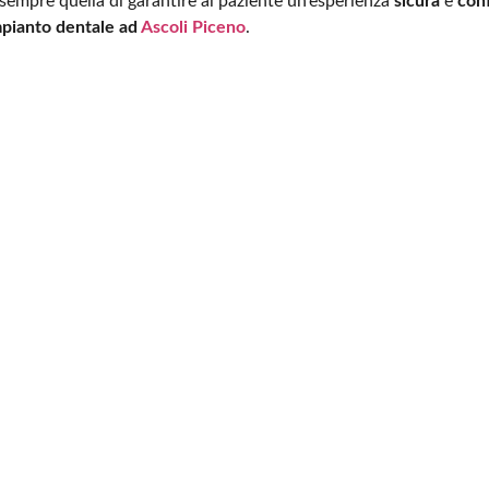
 sempre quella di garantire al paziente un’esperienza
sicura
e
con
mpianto dentale ad
Ascoli Piceno
.