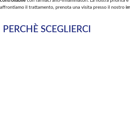
controllabile
con farmaci anti-infiammatori. La nostra priorità è
affrontiamo il trattamento, prenota una visita presso il nostro
i
PERCHÈ SCEGLIERCI