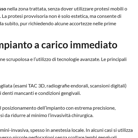
sso
nella zona trattata, senza dover utilizzare protesi mobili o
. La protesi provvisoria non è solo estetica, ma consente di
da subito, pur richiedendo alcune accortezze nelle prime
 impianto a carico immediato
e scrupolosa e l’utilizzo di tecnologie avanzate. Le principali
agliata (esami TAC 3D, radiografie endorali, scansioni digitali)
i denti mancanti e condizioni gengivali.
 il posizionamento dell’impianto con estrema precisione,
ì da ridurre al minimo l’invasività chirurgica.
ini-invasiva, spesso in anestesia locale. In alcuni casi si utilizza
verso piccole perforazioni senza scollare lembi gengivali.