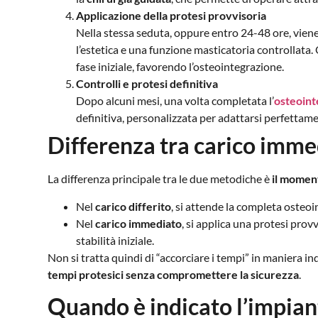
Applicazione della protesi provvisoria
Nella stessa seduta, oppure entro 24-48 ore, viene 
l’estetica e una funzione masticatoria controllata.
fase iniziale, favorendo l’osteointegrazione.
Controlli e protesi definitiva
Dopo alcuni mesi, una volta completata l’
osteoint
definitiva, personalizzata per adattarsi perfettamen
Differenza tra carico immed
La differenza principale tra le due metodiche è
il moment
Nel
carico differito
, si attende la completa osteoi
Nel
carico immediato
, si applica una protesi pro
stabilità iniziale.
Non si tratta quindi di “accorciare i tempi” in maniera i
tempi protesici senza compromettere la sicurezza
.
Quando è indicato l’impian