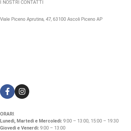
I NOSTRI CONTATTI
Viale Piceno Aprutina, 47, 63100 Ascoli Piceno AP
Tel:
0736 342 096
Whatsapp
:
348 344 8713
Mail
:
info@nazzarenobassetti.it
ORARI
:
Lunedì, Martedì e Mercoledì:
9:00 – 13:00, 15:00 – 19:30
Giovedì e Venerdì:
9:00 – 13:00